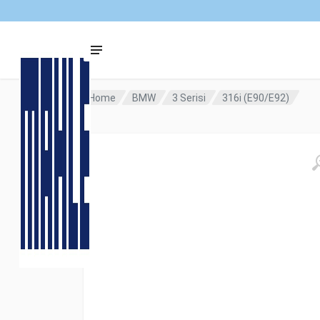
Home
BMW
3 Serisi
316i (E90/E92)