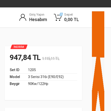
Giriş Yapın
Sepet
0
Hesabım
0,00
TL
İNDİRİM
947,84
TL
1.115,11
TL
Set ID
1205
Model
3 Serisi 316i (E90/E92)
Beygir
90Kw/122Hp