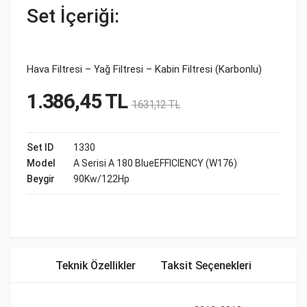
Set İçeriği:
Hava Filtresi – Yağ Filtresi – Kabin Filtresi (Karbonlu)
1.386,45
TL
1.631,12
TL
Set ID
1330
Model
A Serisi A 180 BlueEFFICIENCY (W176)
Beygir
90Kw/122Hp
Teknik Özellikler
Taksit Seçenekleri