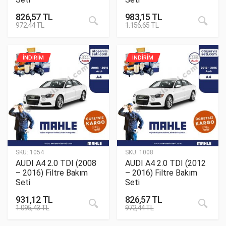
826,57
TL
983,15
TL
972,44
TL
1.156,65
TL
İNDİRİM
İNDİRİM
SKU:
1054
SKU:
1008
AUDI A4 2.0 TDI (2008
AUDI A4 2.0 TDI (2012
– 2016) Filtre Bakım
– 2016) Filtre Bakım
Seti
Seti
931,12
TL
826,57
TL
1.095,43
TL
972,44
TL