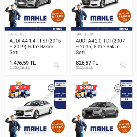
SKU:
1038
SKU:
1088
AUDI A4 1.4 TFSI (2015
AUDI A4 2.0 TDI (2007
– 2019) Filtre Bakım
– 2016) Filtre Bakım
Seti
Seti
1.476,59
TL
826,57
TL
1.737,16
TL
972,44
TL
İNDİRİM
İNDİRİM