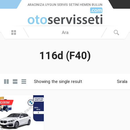
ARACINIZA UYGUN SERVIS SETINI HEMEN BULUN
116d (F40)
Showing the single result
Sırala
NDİRİM