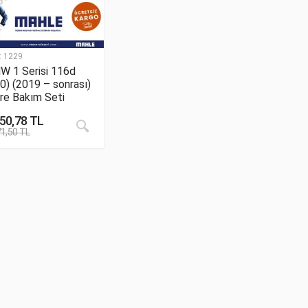
:
1229
W 1 Serisi 116d
0) (2019 – sonrası)
tre Bakım Seti
250,78
TL
71,50
TL