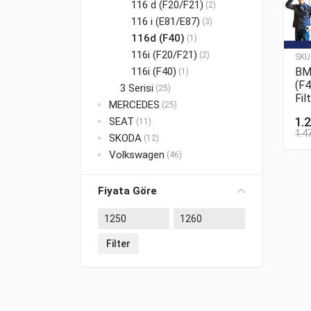
116 d (F20/F21)
(2)
116 i (E81/E87)
(3)
116d (F40)
(1)
116i (F20/F21)
(2)
SKU
BM
116i (F40)
(1)
(F4
3 Serisi
(25)
Fil
MERCEDES
(25)
1.
SEAT
(11)
1.4
SKODA
(12)
Volkswagen
(46)
Fiyata Göre
Filter