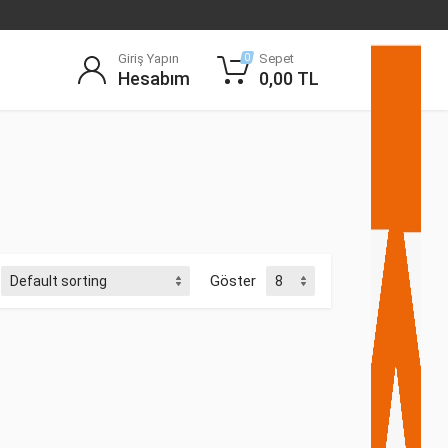
Giriş Yapın
Sepet
0
Hesabım
0,00
TL
Göster