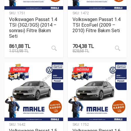
SKU:
1751
SKU:
1472
Volkswagen Passat 1.4
Volkswagen Passat 1.4
TSI (3G2/3G5) (2014 –
TSI EcoFuel (2009 –
sonrası) Filtre Bakım
2010) Filtre Bakım Seti
Seti
861,88
TL
704,38
TL
1.013,98
TL
828,68
TL
İNDİRİM
İNDİRİM
SKU:
1642
SKU:
1752
Volkswagen Passat 1.5
Volkswagen Passat 1.6