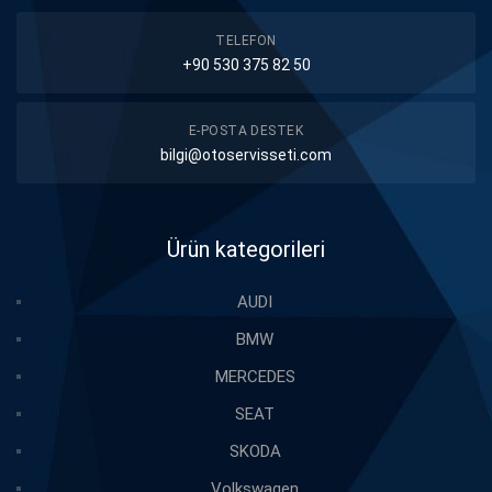
TELEFON
+90 530 375 82 50
E-POSTA DESTEK
bilgi@otoservisseti.com
Ürün kategorileri
AUDI
BMW
MERCEDES
SEAT
SKODA
Volkswagen