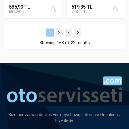
585,90
TL
619,35
TL
689,29
TL
728,65
TL
1
2
3
Next
Showing 1–8 of 22 results
Size her zaman destek vermeye hazırız, Soru ve Önerileriniz
bize iletin.