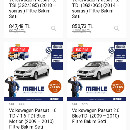
TSI (3G2/3G5) (2018 –
TDI (3G2/3G5) (2014 –
sonrası) Filtre Bakım
sonrası) Filtre Bakım
Seti
Seti
847,48
TL
850,73
TL
997,04
TL
1.000,86
TL
İNDİRİM
İNDİRİM
SKU:
1666
SKU:
1529
Volkswagen Passat 1.6
Volkswagen Passat 2.0
TDI/ 1.6 TDI Blue
BlueTDI (2009 – 2010)
Motion (2009 – 2010)
Filtre Bakım Seti
Filtre Bakım Seti