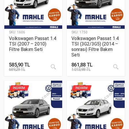
SKU:
1606
SKU:
1750
Volkswagen Passat 1.4
Volkswagen Passat 1.4
TSI (2007 – 2010)
TSI (3G2/3G5) (2014 –
Filtre Bakım Seti
sonrası) Filtre Bakım
Seti
585,90
TL
861,88
TL
689,29
TL
1.013,98
TL
İNDİRİM
İNDİRİM